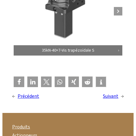
35kN-40×7-Vis trapézoïdale S
←
Précédent
Suivant
→
Produits
Actionneurs