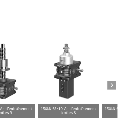
Vis d’entraînement
150kN-63×10-Vis d’entraînement
150kN-63×60-V
billes R
à billes S
à 