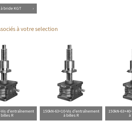
 à bride KGT
sociés à votre selection
Vis d’entraînement
150kN-63×10-Vis d’entraînement
150kN-63×40-
 billes R
à billes R
à 