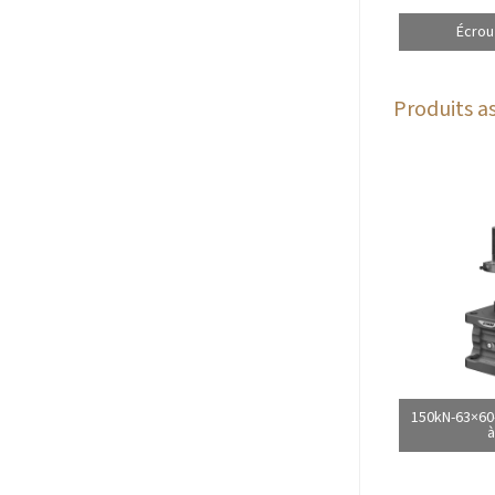
Écrou
Produits as
150kN-63×60-
à