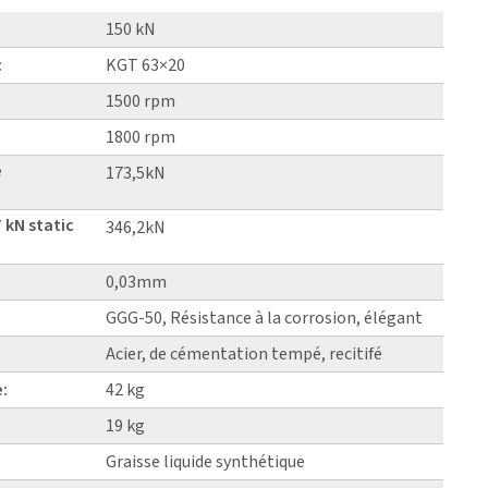
150 kN
:
KGT 63×20
1500 rpm
1800 rpm
e
173,5kN
 kN static
346,2kN
0,03mm
GGG-50, Résistance à la corrosion, élégant
Acier, de cémentation tempé, recitifé
e:
42 kg
19 kg
Graisse liquide synthétique