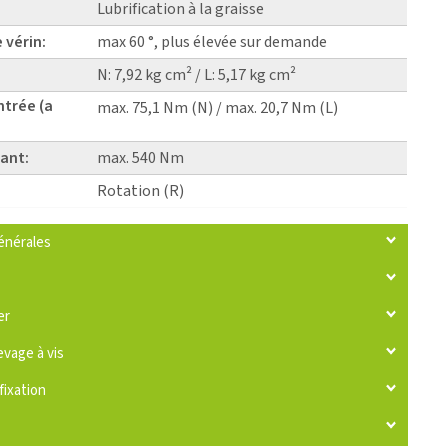
Lubrification à la graisse
 vérin:
max 60 °, plus élevée sur demande
N: 7,92 kg cm² / L: 5,17 kg cm²
ntrée (a
max. 75,1 Nm (N) / max. 20,7 Nm (L)
ant:
max. 540 Nm
Rotation (R)
énérales
er
evage à vis
fixation