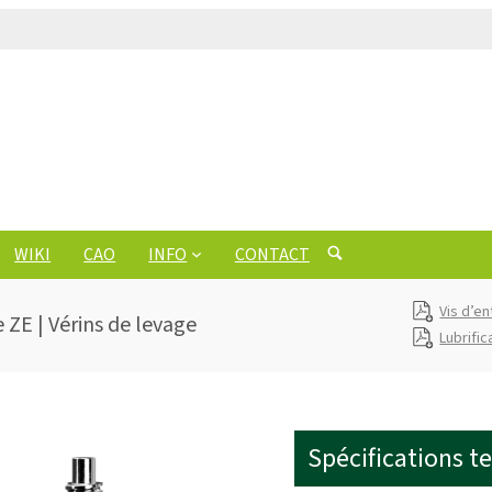
WIKI
CAO
INFO
CONTACT
Vis d’en
 ZE | Vérins de levage
Lubrific
Spécifications t