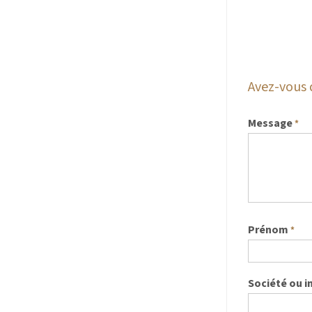
Avez-vous 
Message
*
Prénom
*
Société ou i