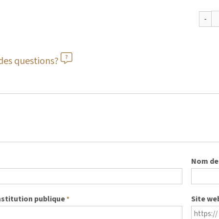
des questions?
Nom de 
nstitution publique
Site we
*