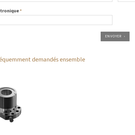
ctronique
*
ENVOYER
fréquemment demandés ensemble