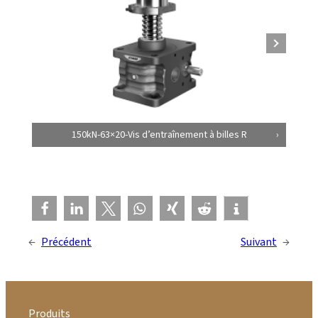
150kN-63×20-Vis d’entraînement à billes R
←
Précédent
Suivant
→
Produits