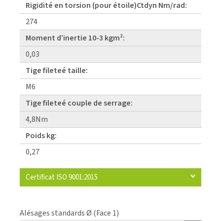
Rigidité en torsion (pour étoile)Ctdyn Nm/rad:
274
Moment d’inertie 10-3 kgm²:
0,03
Tige fileteé taille:
M6
Tige fileteé couple de serrage:
4,8Nm
Poids kg:
0,27
Certificat ISO 9001:2015
Alésages standards Ø (Face 1)