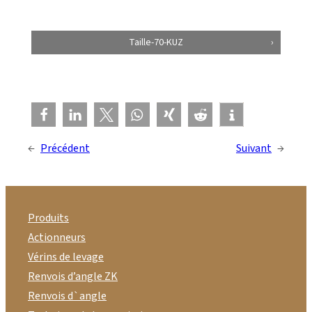
Taille-70-KUZ
←
Précédent
Suivant
→
Produits
Actionneurs
Vérins de levage
Renvois d’angle ZK
Renvois d`angle