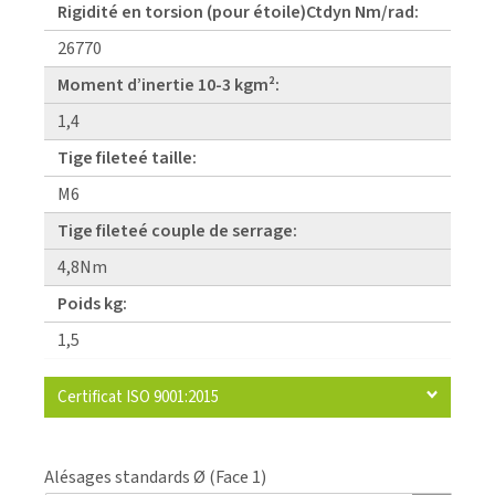
Rigidité en torsion (pour étoile)Ctdyn Nm/rad:
26770
Moment d’inertie 10-3 kgm²:
1,4
Tige fileteé taille:
M6
Tige fileteé couple de serrage:
4,8Nm
Poids kg:
1,5
Certificat ISO 9001:2015
Alésages standards Ø (Face 1)