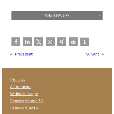
Taille-32-KUZ-KK
←
Précédent
Suivant
→
Produits
Actionneurs
Vérins de levage
Renvois d’angle ZK
Renvois d`angle