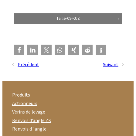
Taille-09-KUZ
←
Précédent
Suivant
→
Produits
Actionneurs
Vérins de levage
Renvois d’angle ZK
Renvois d`angle