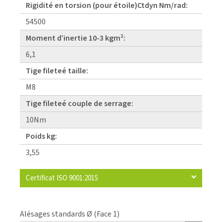
Rigidité en torsion (pour étoile)Ctdyn Nm/rad:
54500
Moment d’inertie 10-3 kgm²:
6,1
Tige fileteé taille:
M8
Tige fileteé couple de serrage:
10Nm
Poids kg:
3,55
Certificat ISO 9001:2015
Alésages standards Ø (Face 1)