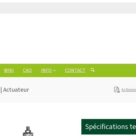
WIKI
CAO
INFO
CONTACT
 | Actuateur
Actionn
Spécifications t