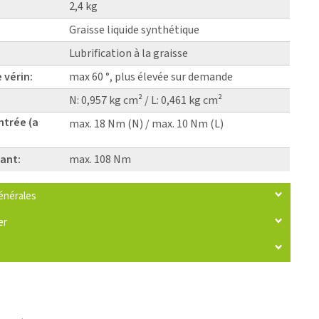
2,4 kg
Graisse liquide synthétique
Lubrification à la graisse
 vérin:
max 60 °, plus élevée sur demande
N: 0,957 kg cm² / L: 0,461 kg cm²
ntrée (a
max. 18 Nm (N) / max. 10 Nm (L)
ant:
max. 108 Nm
énérales
er