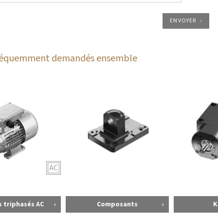
ENVOYER
fréquemment demandés ensemble
AC
 triphasés AC
Composants
K