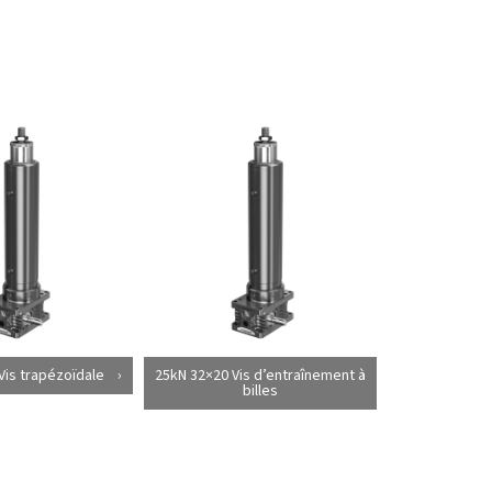
Vis trapézoïdale
25kN 32×20 Vis d’entraînement à
billes