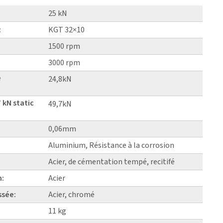
25 kN
:
KGT 32×10
1500 rpm
3000 rpm
e
24,8kN
 kN static
49,7kN
0,06mm
Aluminium, Résistance à la corrosion
Acier, de cémentation tempé, recitifé
n:
Acier
ssée:
Acier, chromé
11 kg