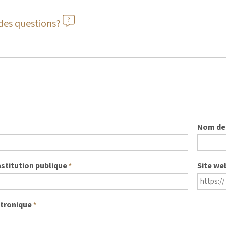
des questions?
Nom de 
nstitution publique
Site we
*
ctronique
*