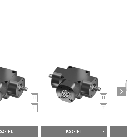
H
H
L
T
SZ-H-L
KSZ-H-T