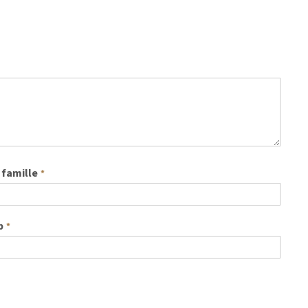
famille
*
b
*