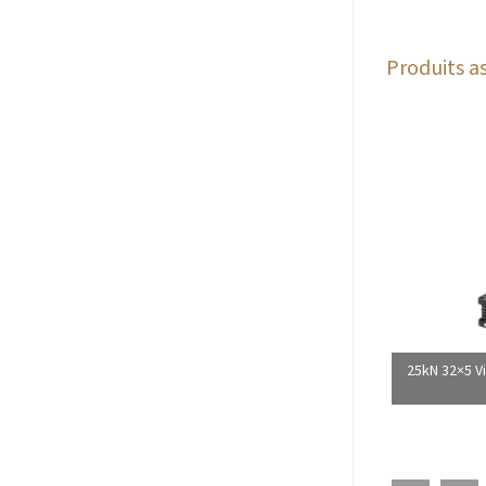
Produits as
25kN 32×5 V