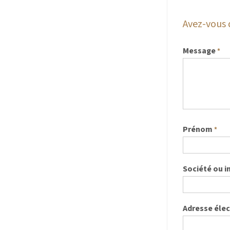
Avez-vous 
Message
*
Prénom
*
Société ou i
Adresse éle