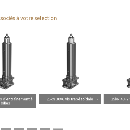
sociés à votre selection
is d’entraînement à
25kN 30×6 Vis trapézoïdale
25kN 40×7 
billes