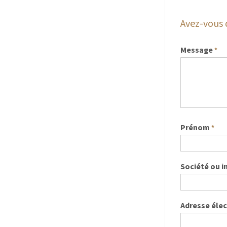
Avez-vous 
Message
*
Prénom
*
Société ou i
Adresse éle