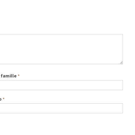
famille
*
b
*