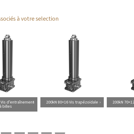
sociés à votre selection
 Vis d’entraînement
200kN 80×16 Vis trapézoïdale
200kN 70×12
à billes