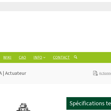
WIKI
CAO
INFO
CONTACT
A | Actuateur
Actionn
Spécifications t