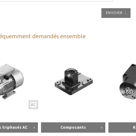
ENVOYER
fréquemment demandés ensemble
AC
 triphasés AC
Composants
K