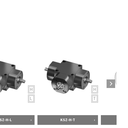
H
H
L
T
SZ-H-L
KSZ-H-T