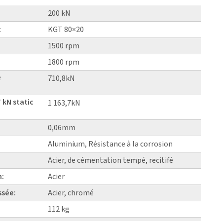
200 kN
:
KGT 80×20
1500 rpm
1800 rpm
e
710,8kN
 kN static
1 163,7kN
0,06mm
Aluminium, Résistance à la corrosion
Acier, de cémentation tempé, recitifé
n:
Acier
ssée:
Acier, chromé
112 kg