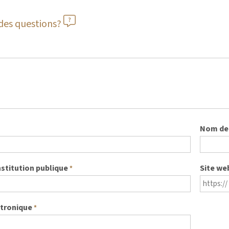
des questions?
Nom de 
nstitution publique
Site we
*
ctronique
*