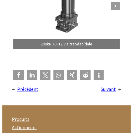
200kN 70×12 Vis trapézoïdale
←
Précédent
Suivant
→
Produits
Actionneurs