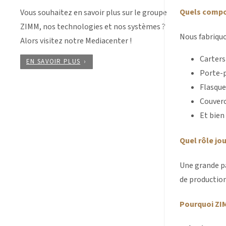
Quels compos
Vous souhaitez en savoir plus sur le groupe
ZIMM, nos technologies et nos systèmes ?
Nous fabriquo
Alors visitez notre Mediacenter !
Carters
EN SAVOIR PLUS
Porte-p
Flasque
Couverc
Et bien
Quel rôle jo
Une grande pa
de productio
Pourquoi ZIM