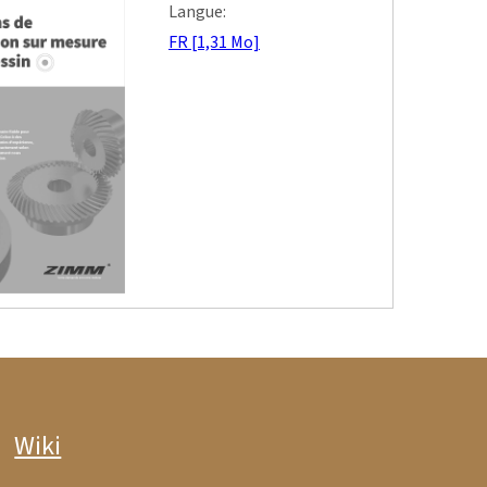
Langue:
FR [1,31 Mo]
Wiki