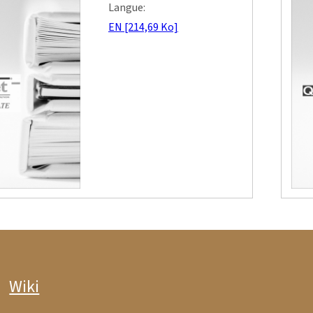
Langue:
EN [214,69 Ko]
Wiki