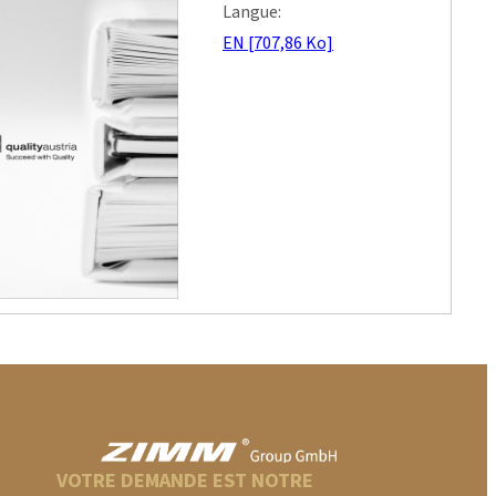
Langue:
EN [707,86 Ko]
VOTRE DEMANDE EST NOTRE