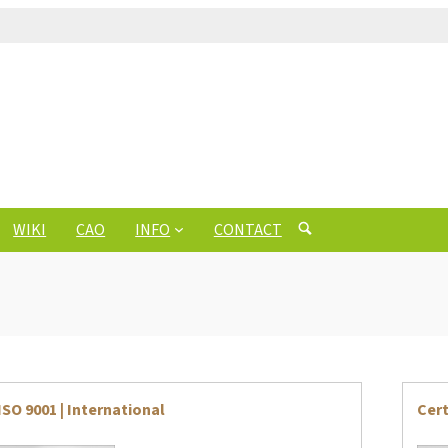
WIKI
CAO
INFO
CONTACT
ISO 9001 | International
Cert