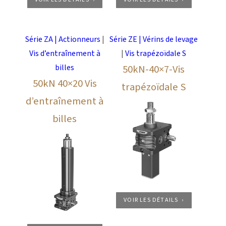
Série ZA | Actionneurs
|
Série ZE | Vérins de levage
Vis d’entraînement à
|
Vis trapézoïdale S
billes
50kN-40×7-Vis
50kN 40×20 Vis
trapézoïdale S
d’entraînement à
billes
VOIR LES DÉTAILS